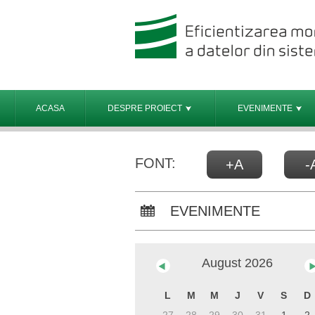
ACASA
DESPRE PROIECT
EVENIMENTE
FONT:
+A
-
EVENIMENTE
August
2026
L
M
M
J
V
S
D