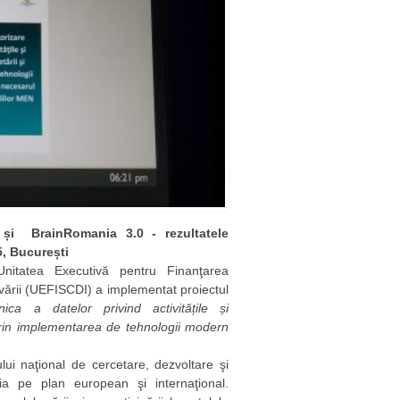
 BrainRomania 3.0 - rezultatele
5, București
itatea Executivă pentru Finanţarea
novării (UEFISCDI) a implementat proiectul
nica a datelor privind activitățile și
, prin implementarea de tehnologii modern
lui naţional de cercetare, dezvoltare şi
tuia pe plan european şi internaţional.