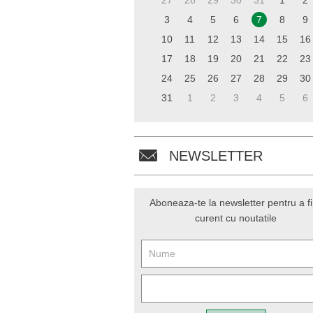
27
28
29
30
31
1
2
3
4
5
6
7
8
9
10
11
12
13
14
15
16
17
18
19
20
21
22
23
24
25
26
27
28
29
30
31
1
2
3
4
5
6
NEWSLETTER
Aboneaza-te la newsletter pentru a fi
curent cu noutatile