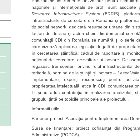
Principalele instrumente dezvoltate pentru stimularea 
naţionale şi internaţionale de profil sunt asociate p
Research Infrastructures System
(ERRIS), platform
infrastructurile de cercetare din România şi platform
tip social network, dedicată resurselor umane din siste
factori de decizie şi actori cheie din domeniul cercetă
comunităţii CDI din România se numără şi o serie de 
care vizează aplicarea legislației legată de proprietate 
în cercetarea științifică; cadrul de raportare și moni
național de cercetare, dezvoltare și inovare. De aseme
regăsesc trei scenarii privind rolul infrastructurilor 
teritorială, pornind de la ştiinţă şi inovare –
Laser Valle
implementare, experţi recunoscuţi pentru activi
proprietatea intelectuală, etica în CDI, comunicarea on
IT şi-au adus contribuţia în realizarea analizelor, st
grupului ţintă pe topicile principale ale proiectului.
Informații utile:
Partener proiect: Asociaţia pentru Implementarea Demo
Sursa de finanţare: proiect cofinanţat din Program
Administrative (PODCA)