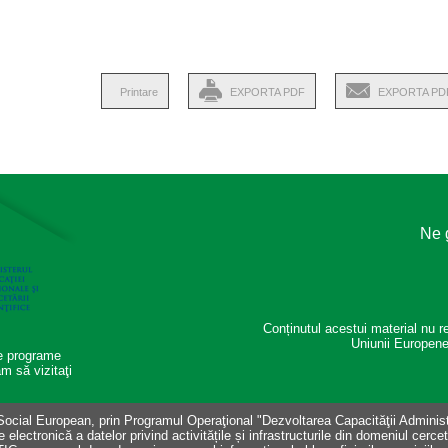
Printare
EXPORTA PDF
EXPORTA PD
Ne g
Conținutul acestui material nu re
Uniunii Europen
te programe
m să vizitaţi
 Social European, prin Programul Operaţional "Dezvoltarea Capacităţii Administ
electronică a datelor privind activitățile și infrastructurile din domeniul cerce