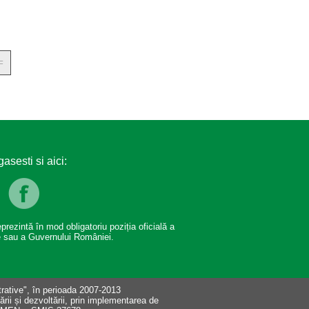
F
asesti si aici:
prezintă în mod obligatoriu poziția oficială a
e sau a Guvernului României.
rative", în perioada 2007-2013
tării și dezvoltării, prin implementarea de