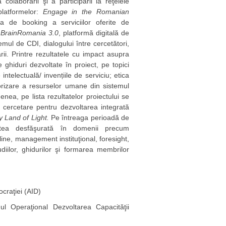
colaborării şi a participării la reţelele
latformelor:
Engage in the Romanian
a de booking a serviciilor oferite de
a
BrainRomania 3.0
, platformă digitală de
mul de CDI, dialogului între cercetători,
rii. Printre rezultatele cu impact asupra
ghiduri dezvoltate în proiect, pe topici
intelectuală/ invențiile de serviciu; etica
torizare a resurselor umane din sistemul
nea, pe lista rezultatelor proiectului se
de cercetare pentru dezvoltarea integrată
y Land of Light.
Pe întreaga perioadă de
tatea desfăşurată în domenii precum
line, management instituţional, foresight,
udiilor, ghidurilor şi formarea membrilor
craţiei (AID)
ul Operaţional Dezvoltarea Capacităţii